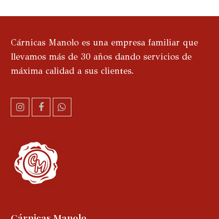
Cárnicas Manolo es una empresa familiar que
llevamos más de 30 años dando servicios de
máxima calidad a sus clientes.
I
F
W
n
a
h
s
c
a
t
e
t
a
b
s
g
o
a
r
o
p
a
k
p
m
Cárnicas Manolo