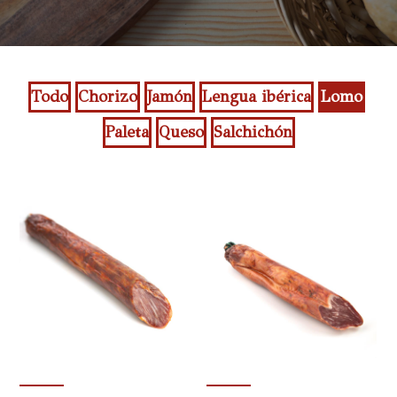
Todo
Chorizo
Jamón
Lengua ibérica
Lomo
Paleta
Queso
Salchichón