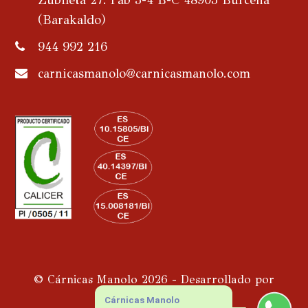
Zubileta 27. Pab 3-4 B-C 48903 Burceña
(Barakaldo)
944 992 216
carnicasmanolo@carnicasmanolo.com
© Cárnicas Manolo 2026 - Desarrollado por
Piwity.es
Cárnicas Manolo